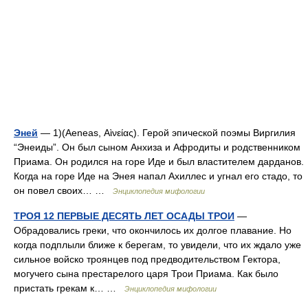
Эней
— 1)(Aeneas, Αὶνείας). Герой эпической поэмы Виргилия
“Энеиды”. Он был сыном Анхиза и Афродиты и родственником
Приама. Он родился на горе Иде и был властителем дарданов.
Когда на горе Иде на Энея напал Ахиллес и угнал его стадо, то
он повел своих… …
Энциклопедия мифологии
ТРОЯ 12 ПЕРВЫЕ ДЕСЯТЬ ЛЕТ ОСАДЫ ТРОИ
—
Обрадовались греки, что окончилось их долгое плавание. Но
когда подплыли ближе к берегам, то увидели, что их ждало уже
сильное войско троянцев под предводительством Гектора,
могучего сына престарелого царя Трои Приама. Как было
пристать грекам к… …
Энциклопедия мифологии