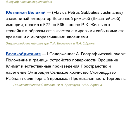
биографическая энциклопедия
Юстиниан Великий
— (Flavius Petrus Sabbatius Justinianus)
знаменитый император Восточной римской (Византийской)
империи; правил с 527 по 565 г. после Р. Х. Жизнь его
теснейшим образом связывается с мировыми событиями его
времени и с многоразличными явлениями… …
Энциклопедический словарь Ф.А. Брокгауза и И.А. Ефрона
Великобритания
— I Содержание: А. Географический очерк:
Положение и границы Устройство поверхности Орошение
Климат и естественные произведения Пространство и
население Эмиграция Сельское хозяйство Скотоводство
Рыбная ловля Горный промысел Промышленность Торговля…
…
Энциклопедический словарь Ф.А. Брокгауза и И.А. Ефрона