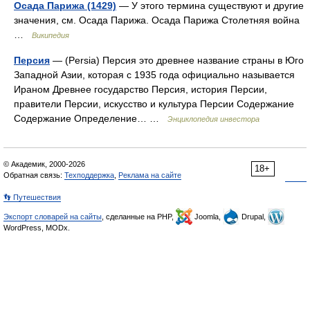
Осада Парижа (1429)
— У этого термина существуют и другие
значения, см. Осада Парижа. Осада Парижа Столетняя война
…
Википедия
Персия
— (Persia) Персия это древнее название страны в Юго
Западной Азии, которая с 1935 года официально называется
Ираном Древнее государство Персия, история Персии,
правители Персии, искусство и культура Персии Содержание
Содержание Определение… …
Энциклопедия инвестора
© Академик, 2000-2026
18+
Обратная связь:
Техподдержка
,
Реклама на сайте
👣 Путешествия
Экспорт словарей на сайты
, сделанные на PHP,
Joomla,
Drupal,
WordPress, MODx.