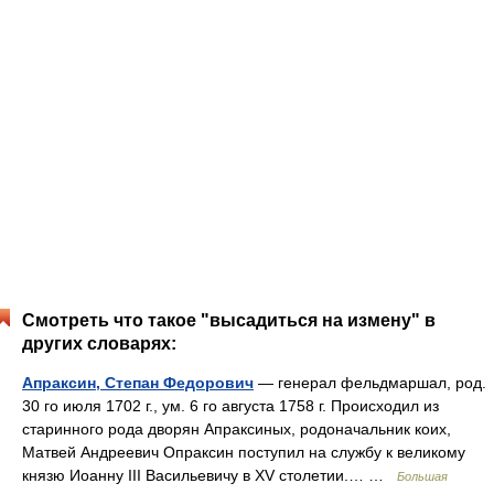
Смотреть что такое "высадиться на измену" в
других словарях:
Апраксин, Степан Федорович
— генерал фельдмаршал, род.
30 го июля 1702 г., ум. 6 го августа 1758 г. Происходил из
старинного рода дворян Апраксиных, родоначальник коих,
Матвей Андреевич Опраксин поступил на службу к великому
князю Иоанну III Васильевичу в ХV столетии.… …
Большая